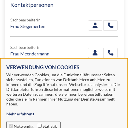
Kontaktpersonen
Sachbearbeiterin
Frau Stegemerten
Sachbearbeiterin
Frau Meendermann
VERWENDUNG VON COOKIES
Wir verwenden Cookies, um die Funktionalität unserer Seiten
Sachbearbeiterin
sicherzustellen, Funktionen von Drittanbietern anbieten zu
Frau Eilering
können und die Zugriffe auf unsere Webseite zu analysieren. Die
Drittanbieter führen diese Informationen möglicherweise mit
weiteren Daten zusammen, die Sie ihnen bereitgestellt haben
oder die sie im Rahmen Ihrer Nutzung der Dienste gesammelt
haben.
Samtgemeinde Schüttorf
Mehr erfahren
Alle Rechte vorbehalten
Notwendig
Statistik