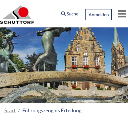
Zum Hauptinhalt springen
Suche
Anmelden
M
Start
Führungszeugnis Erteilung