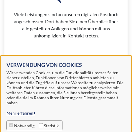
Viele Leistungen sind an unseren digitalen Postkorb
angeschlossen. Dort haben Sie einen Überblick über
alle gestellten Anliegen und können mit uns
unkompliziert in Kontakt treten.
VERWENDUNG VON COOKIES
Weitere Informationen zur BundID finden Sie auf der
Wir verwenden Cookies, um die Funktionalität unserer Seiten
sicherzustellen, Funktionen von Drittanbietern anbieten zu
FAQ-Seite des Bundes.
können und die Zugriffe auf unsere Webseite zu analysieren. Die
Drittanbieter führen diese Informationen möglicherweise mit
weiteren Daten zusammen, die Sie ihnen bereitgestellt haben
oder die sie im Rahmen Ihrer Nutzung der Dienste gesammelt
haben.
Samtgemeinde Schüttorf
Mehr erfahren
Alle Rechte vorbehalten
Notwendig
Statistik