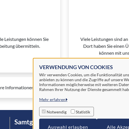
ele Leistungen können Sie
Viele Leistungen sind an
rbeitung übermitteln.
Dort haben Sie einen Üb
können mit uns
VERWENDUNG VON COOKIES
Wir verwenden Cookies, um die Funktionalität unse
anbieten zu können und die Zugriffe auf unsere We
Informationen möglicherweise mit weiteren Daten z
re Informationen zur BundID finden Sie auf der
FAQ-Seite des Bu
Rahmen Ihrer Nutzung der Dienste gesammelt hab
Mehr erfahren
Notwendig
Statistik
Samtgemeinde Schüttorf
I
Auswahl erlauben
Alle Akze