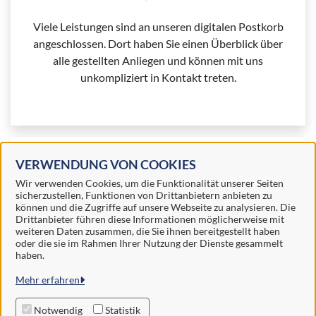
Viele Leistungen sind an unseren digitalen Postkorb
angeschlossen. Dort haben Sie einen Überblick über
alle gestellten Anliegen und können mit uns
unkompliziert in Kontakt treten.
Weitere Informationen zu Mein Unternehmenskonto
VERWENDUNG VON COOKIES
finden Sie auf der
FAQ-Seite von Mein
Wir verwenden Cookies, um die Funktionalität unserer Seiten
sicherzustellen, Funktionen von Drittanbietern anbieten zu
Unternehmenskonto.
können und die Zugriffe auf unsere Webseite zu analysieren. Die
Drittanbieter führen diese Informationen möglicherweise mit
weiteren Daten zusammen, die Sie ihnen bereitgestellt haben
oder die sie im Rahmen Ihrer Nutzung der Dienste gesammelt
haben.
Samtgemeinde Schüttorf
Mehr erfahren
Alle Rechte vorbehalten
Notwendig
Statistik